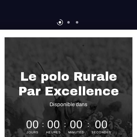
Le polo Rurale
Par Excellence
Disponible dans
0
0
0
0
0
0
0
0
JOURS
HEURES
MINUTES
SECONDES