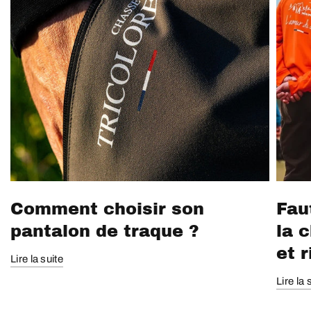
Comment choisir son
Faut
pantalon de traque ?
la 
et 
Lire la suite
Lire la 