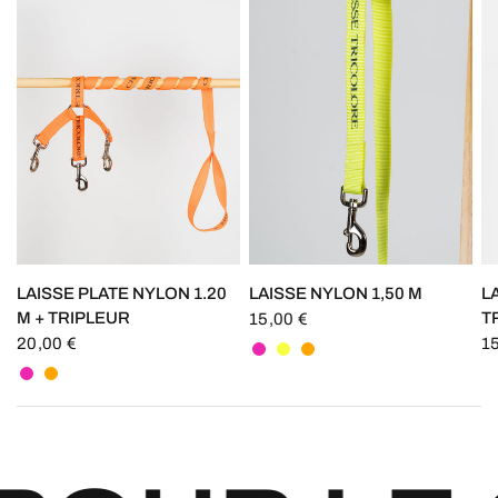
LAISSE PLATE NYLON 1.20
LAISSE NYLON 1,50 M
L
M + TRIPLEUR
T
15,00 €
Rose fluo
Jaune fluo
Orange
20,00 €
1
Rose fluo
Orange